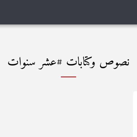
نصوص وكتابات #عشر سنوات